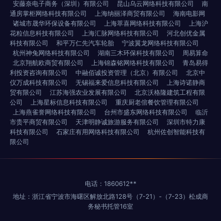
安藤奈电子商务（深圳）有限公司
昆山乌云网络科技有限公司
南
通房掌柜网络科技有限公司
上海纳丽泽商贸有限公司
海南电影网
诸城市晟华环保设备有限公司
上海萃喜网络科技有限公司
上海沪
花粒信息科技有限公司
上海汇脉网络科技有限公司
河北创优金属
科技有限公司
和平万仁先汽车轮胎
宁波翼龙网络科技有限公司
杭州神兔网络科技有限公司
湖南三木环保科技有限公司
周易算命
北京翔航欧商贸有限公司
上海锦森铭网络科技有限公司
青岛易得
利投资咨询有限公司
中融佰诚投资管理（北京）有限公司
北京中
仪万成科技有限公司
无锡福来爱信息科技有限公司
上海诗诺静商
贸有限公司
江苏海强农业发展有限公司
北京沃格隆建筑工程有限
公司
上海星标信息科技有限公司
重庆厨老倌餐饮管理有限公司
上海燕雀誉网络科技有限公司
台州市盛东网络科技有限公司
临沂
市贵平商贸有限公司
天津明静诚旅游服务有限公司
深圳市特力康
科技有限公司
石家庄有用网络科技有限公司
杭州佐创智能科技有
限公司
电话：1860612**
地址：浙江省宁波市海曙区解放北路128号（7-21）-（7-23）松成商
务秘书托管16室