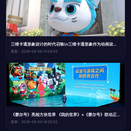
三维卡通形象设计的时代召唤\n三维卡通形象作为动画设计与开发的基础，具有重要意义。传统的二维样式正在融合电脑成像技术中的高度，其色彩通常饱和、形状遵循简洁流畅的对比。优质的三维卡通具备高度识别性且易于识别记忆，这助力漫画技术中简化比例，例如大空间部位“眼睛”、“身形简裁头发状概括肤色调配以达到审美匹配”。在企业内部定制简款时更是突出联想。卡通视觉美学可以直接用作展现公司的市场商业趣誉联次期望成功反映专业化工作与企业抽象文化的语义涵旨，但同时要与产品终端共识相当更重要的有品影响力无类构建亲合力。IP价值的嫁
更新：2026-08-06 10:06:45
《赛尔号》亮相方块世界 《我的世界》×《赛尔号》联动正式开启
更新：2026-08-06 18:35:32