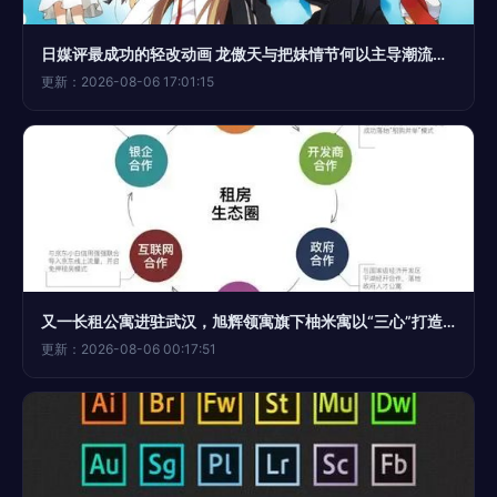
日媒评最成功的轻改动画 龙傲天与把妹情节何以主导潮流，奠定业界新主流？
更新：2026-08-06 17:01:15
又一长租公寓进驻武汉，旭辉领寓旗下柚米寓以“三心”打造产品服务硬核
更新：2026-08-06 00:17:51